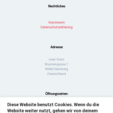
Rechtliches
Impressum
Datenschutzerklärung
Adresse:
mein frisör
Brunnengasse 1
90402 Nürnberg
Deutschland
Öffnungszeiten:
Diese Website benutzt Cookies. Wenn du die
Montag: geschlossen
Website weiter nutzt, gehen wir von deinem
Di - Fr: 09:00 UHR - 18:00 UHR