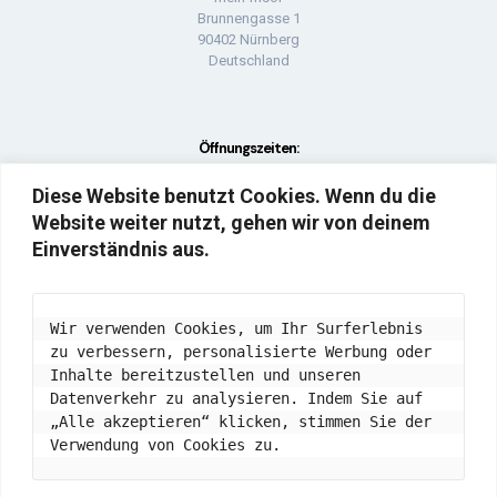
Brunnengasse 1
90402 Nürnberg
Deutschland
Öffnungszeiten:
Diese Website benutzt Cookies. Wenn du die
Montag: geschlossen
Website weiter nutzt, gehen wir von deinem
Di - Fr: 09:00 UHR - 18:00 UHR
Sa: 09:00 UHR - 16:00 UHR
Einverständnis aus.
Wir verwenden Cookies, um Ihr Surferlebnis 
zu verbessern, personalisierte Werbung oder 
Inhalte bereitzustellen und unseren 
Datenverkehr zu analysieren. Indem Sie auf 
„Alle akzeptieren“ klicken, stimmen Sie der 
Verwendung von Cookies zu.