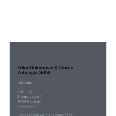
Edina Dukanovic & Ümran
Zobuoglu GdbR
Adresse:
mein frisör
Brunnengasse 1
90402 Nürnberg
Deutschland
Gerne nehmen wir Ihre Terminanfrage